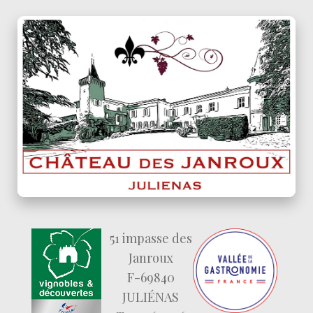
51 impasse des
Janroux
F-69840
JULIÉNAS