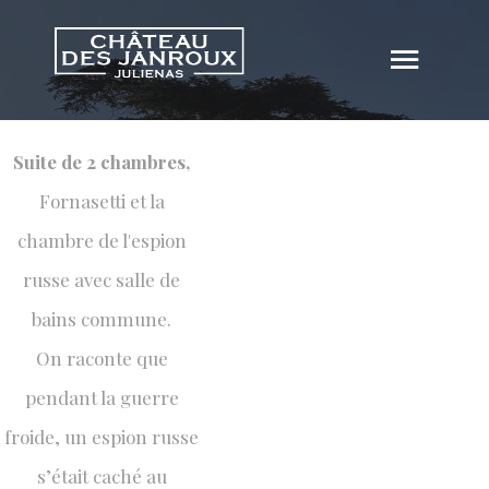
LA CHAMBRE DE
LA CHAMBRE DE L'ESPION
L'ESPION RUSSE
Suite de 2 chambres,
RUSSE
Fornasetti et la
chambre de l'espion
russe avec salle de
bains commune.
On raconte que
pendant la guerre
froide, un espion russe
s’était caché au