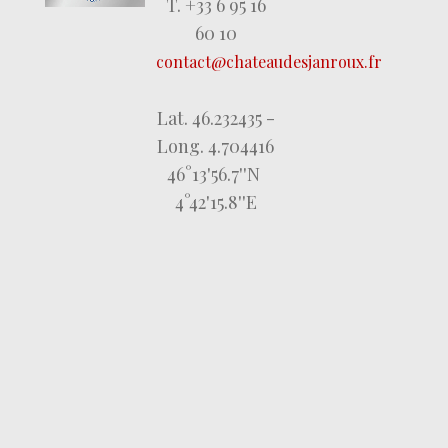
T. +33 6 95 16
60 10
contact@chateaudesjanroux.fr
Lat. 46.232435 -
Long. 4.704416
46°13'56.7''N
4°42'15.8''E