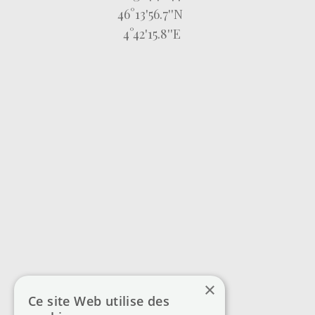
46°13'56.7''N
4°42'15.8''E
×
Ce site Web utilise des