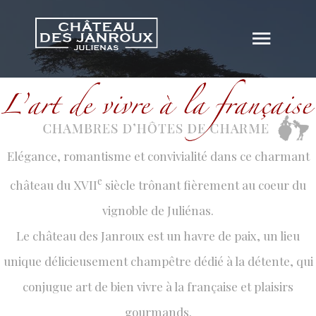
Elégance, romantisme et convivialité dans ce charmant
e
château du XVII
siècle trônant fièrement au coeur du
vignoble de Juliénas.
Le château des Janroux est un havre de paix, un lieu
unique délicieusement champêtre dédié à la détente, qui
conjugue art de bien vivre à la française et plaisirs
gourmands.