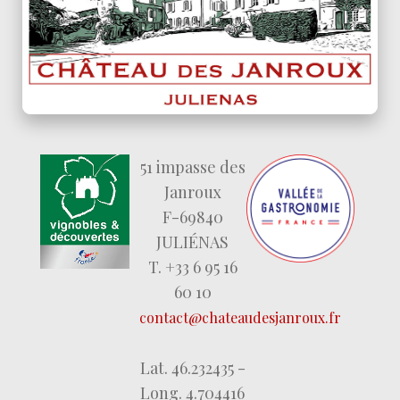
51 impasse des
Janroux
F-69840
JULIÉNAS
T. +33 6 95 16
60 10
contact@chateaudesjanroux.fr
Lat. 46.232435 -
Long. 4.704416