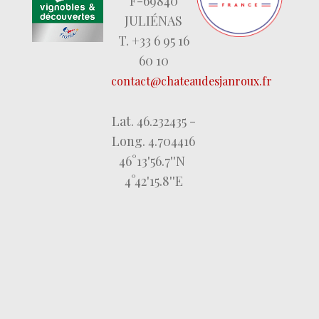
F-69840
JULIÉNAS
T. +33 6 95 16
60 10
contact@chateaudesjanroux.fr
Lat. 46.232435 -
Long. 4.704416
46°13'56.7''N
4°42'15.8''E