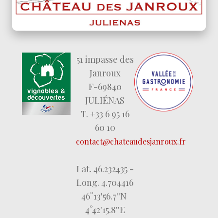
51 impasse des
Janroux
F-69840
JULIÉNAS
T. +33 6 95 16
60 10
contact@chateaudesjanroux.fr
Lat. 46.232435 -
Long. 4.704416
46°13'56.7''N
4°42'15.8''E