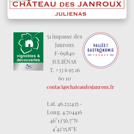
51 impasse des
Janroux
F-69840
JULIÉNAS
T. +33 6 95 16
60 10
contact@chateaudesjanroux.fr
Lat. 46.232435 -
Long. 4.704416
46°13'56.7''N
4°42'15.8''E