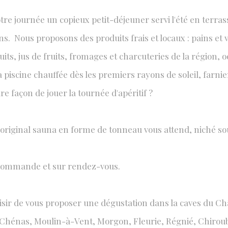
 journée un copieux petit-déjeuner servi l'été en terrasse
s. Nous proposons des produits frais et locaux : pains et 
ÉS AU CHÂTEAU
ruits, jus de fruits, fromages et charcuteries de la région, oe
ur tous les goûts
 piscine chauffée dès les premiers rayons de soleil, farnie
e façon de jouer la tournée d'apéritif ?
n original sauna en forme de tonneau vous attend, niché so
 commande et sur rendez-vous.
isir de vous proposer une dégustation dans la caves du Châ
Chénas, Moulin-à-Vent, Morgon, Fleurie, Régnié, Chiroubles