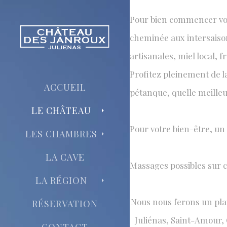
Pour bien commencer votre
cheminée aux intersaison
ACTIVIT
artisanales, miel local, f
il y en a po
Profitez pleinement de la
ACCUEIL
pétanque, quelle meilleur
LE CHÂTEAU
​Pour votre bien-être, u
LES CHAMBRES
LA CAVE
Massages possibles sur
LA RÉGION
​Nous nous ferons un pla
RÉSERVATION
Juliénas, Saint-Amour, 
CONTACT