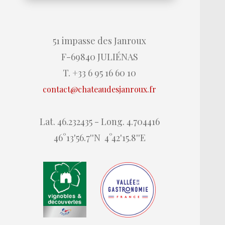
51 impasse des Janroux
F-69840 JULIÉNAS
T. +33 6 95 16 60 10
contact@chateaudesjanroux.fr
Lat. 46.232435 - Long. 4.704416
46°13'56.7''N 4°42'15.8''E