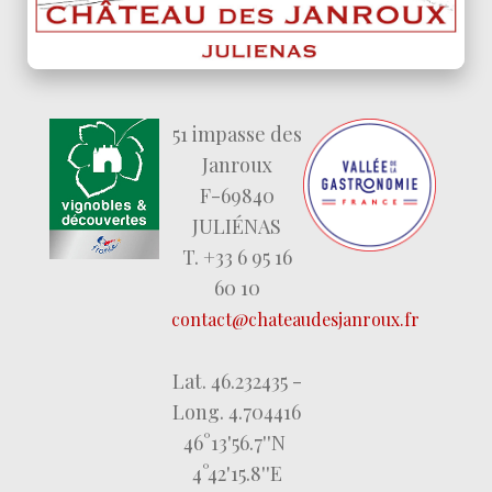
51 impasse des
Janroux
F-69840
JULIÉNAS
T. +33 6 95 16
60 10
contact@chateaudesjanroux.fr
Lat. 46.232435 -
Long. 4.704416
46°13'56.7''N
4°42'15.8''E