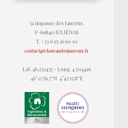
51 impasse des Janroux
F-69840 JULIÉNAS
T. +33 6 95 16 60 10
contact@chateaudesjanroux.fr
Lat. 46.232435 - Long. 4.704416
46°13'56.7''N 4°42'15.8''E