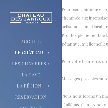
Pour bien commencer votre
cheminée aux intersaison
ACTIVIT
artisanales, miel local, f
il y en a po
Profitez pleinement de la
ACCUEIL
pétanque, quelle meilleur
LE CHÂTEAU
​Pour votre bien-être, u
LES CHAMBRES
LA CAVE
Massages possibles sur
LA RÉGION
​Nous nous ferons un pla
RÉSERVATION
Juliénas, Saint-Amour, 
CONTACT