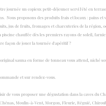
 journée un copieux petit-déjeuner servi l'été en terrasse
s. Nous proposons des produits frais et locaux : pains et 
ÉS AU CHÂTEAU
ruits, jus de fruits, fromages et charcuteries de la région, oe
ur tous les goûts
 piscine chauffée dès les premiers rayons de soleil, farnie
e façon de jouer la tournée d'apéritif ?
n original sauna en forme de tonneau vous attend, niché so
 commande et sur rendez-vous.
isir de vous proposer une dégustation dans la caves du Châ
Chénas, Moulin-à-Vent, Morgon, Fleurie, Régnié, Chiroubles