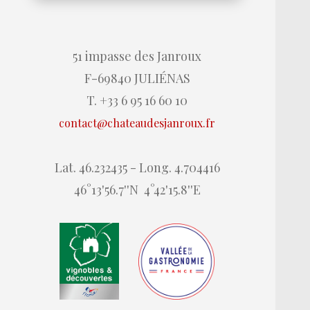
51 impasse des Janroux
F-69840 JULIÉNAS
T. +33 6 95 16 60 10
contact@chateaudesjanroux.fr
Lat. 46.232435 - Long. 4.704416
46°13'56.7''N 4°42'15.8''E