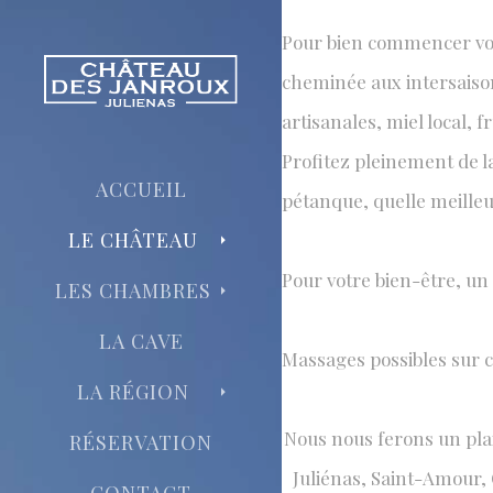
Pour bien commencer votre
cheminée aux intersaison
ACTIVIT
artisanales, miel local, f
il y en a po
Profitez pleinement de la
ACCUEIL
pétanque, quelle meilleur
LE CHÂTEAU
​Pour votre bien-être, u
LES CHAMBRES
LA CAVE
Massages possibles sur
LA RÉGION
​Nous nous ferons un pla
RÉSERVATION
Juliénas, Saint-Amour, 
CONTACT