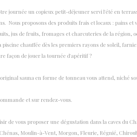
 journée un copieux petit-déjeuner servi l'été en terrasse
s. Nous proposons des produits frais et locaux : pains et 
ÉS AU CHÂTEAU
ruits, jus de fruits, fromages et charcuteries de la région, oe
ur tous les goûts
 piscine chauffée dès les premiers rayons de soleil, farnie
e façon de jouer la tournée d'apéritif ?
n original sauna en forme de tonneau vous attend, niché so
 commande et sur rendez-vous.
isir de vous proposer une dégustation dans la caves du Châ
Chénas, Moulin-à-Vent, Morgon, Fleurie, Régnié, Chiroubles