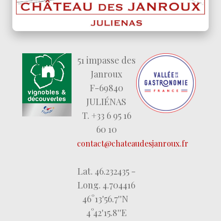
51 impasse des
Janroux
F-69840
JULIÉNAS
T. +33 6 95 16
60 10
contact@chateaudesjanroux.fr
Lat. 46.232435 -
Long. 4.704416
46°13'56.7''N
4°42'15.8''E