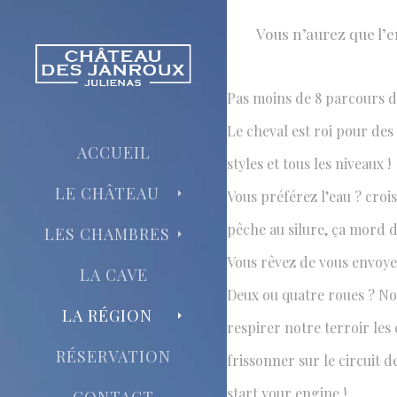
Vous n’aurez que l’e
SPORTS 
Pas moins de 8 parcours de
L'embarras 
Le cheval est roi pour des
ACCUEIL
styles et tous les niveaux !
LE CHÂTEAU
Vous préférez l’eau ? croi
pêche au silure, ça mord d
LES CHAMBRES
Vous rêvez de vous envoyer
LA CAVE
Deux ou quatre roues ? Nou
LA RÉGION
respirer notre terroir les
RÉSERVATION
frissonner sur le circuit 
start your engine !
CONTACT