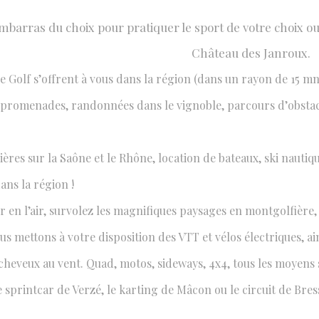
mbarras du choix pour pratiquer le sport de votre choix ou 
Château des Janroux.
& LOISIRS
 Golf s’offrent à vous dans la région (dans un rayon de 15 mn
du choix
 promenades, randonnées dans le vignoble, parcours d’obstacle
sières sur la Saône et le Rhône, location de bateaux, ski nauti
ans la région !
 en l’air, survolez les magnifiques paysages en montgolfière, 
s mettons à votre disposition des VTT et vélos électriques, ai
 cheveux au vent. Quad, motos, sideways, 4x4, tous les moyens
de sprintcar de Verzé, le karting de Mâcon ou le circuit de Br