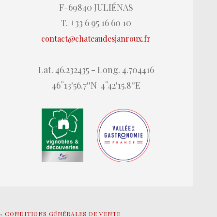
F-69840 JULIÉNAS
T. +33 6 95 16 60 10
contact@chateaudesjanroux.fr
Lat. 46.232435 - Long. 4.704416
46°13'56.7''N 4°42'15.8''E
•
CONDITIONS GÉNÉRALES DE VENTE