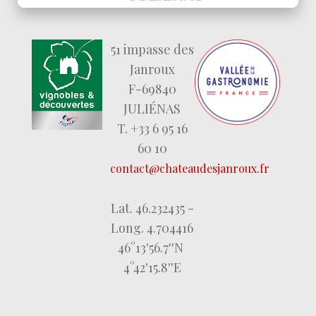
51 impasse des
Janroux
F-69840
JULIÉNAS
T. +33 6 95 16
60 10
contact@chateaudesjanroux.fr
Lat. 46.232435 -
Long. 4.704416
46°13'56.7''N
4°42'15.8''E