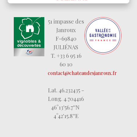
51 impasse des
Janroux
F-69840
JULIÉNAS
T. +33 6 95 16
60 10
contact@chateaudesjanroux.fr
Lat. 46.232435 -
Long. 4.704416
46°13'56.7''N
4°42'15.8''E