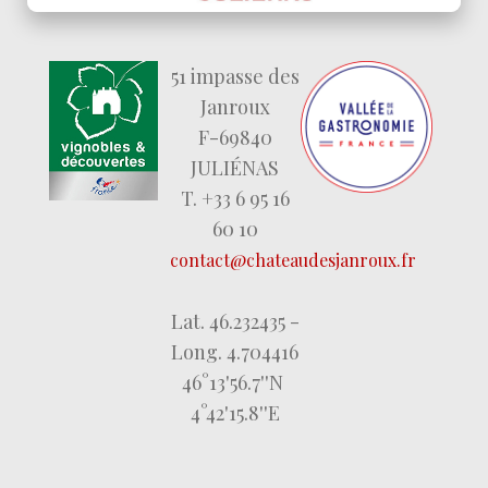
51 impasse des
Janroux
F-69840
JULIÉNAS
T. +33 6 95 16
60 10
contact@chateaudesjanroux.fr
Lat. 46.232435 -
Long. 4.704416
46°13'56.7''N
4°42'15.8''E