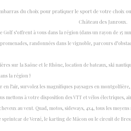
mbarras du choix pour pratiquer le sport de votre choix ou 
Château des Janroux.
& LOISIRS
 Golf s’offrent à vous dans la région (dans un rayon de 15 mn
du choix
 promenades, randonnées dans le vignoble, parcours d’obstacle
sières sur la Saône et le Rhône, location de bateaux, ski nauti
ans la région !
 en l’air, survolez les magnifiques paysages en montgolfière, 
s mettons à votre disposition des VTT et vélos électriques, ai
 cheveux au vent. Quad, motos, sideways, 4x4, tous les moyens
de sprintcar de Verzé, le karting de Mâcon ou le circuit de Br