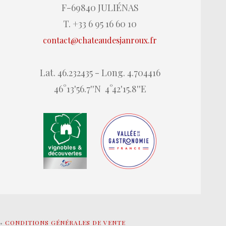
F-69840 JULIÉNAS
T. +33 6 95 16 60 10
contact@chateaudesjanroux.fr
Lat. 46.232435 - Long. 4.704416
46°13'56.7''N 4°42'15.8''E
•
CONDITIONS GÉNÉRALES DE VENTE