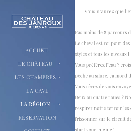
Vous n’aurez que l’e
SPORTS 
Pas moins de 8 parcours de
L'embarras 
Le cheval est roi pour des
ACCUEIL
styles et tous les niveaux !
LE CHÂTEAU
Vous préférez l’eau ? croi
pêche au silure, ça mord d
LES CHAMBRES
Vous rêvez de vous envoyer
LA CAVE
Deux ou quatre roues ? Nou
LA RÉGION
respirer notre terroir les
RÉSERVATION
frissonner sur le circuit 
start your engine !
CONTACT