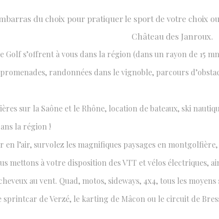
mbarras du choix pour pratiquer le sport de votre choix ou 
Château des Janroux.
& LOISIRS
 Golf s’offrent à vous dans la région (dans un rayon de 15 mn
du choix
 promenades, randonnées dans le vignoble, parcours d’obstacle
sières sur la Saône et le Rhône, location de bateaux, ski nauti
ans la région !
 en l’air, survolez les magnifiques paysages en montgolfière, 
s mettons à votre disposition des VTT et vélos électriques, ai
 cheveux au vent. Quad, motos, sideways, 4x4, tous les moyens
de sprintcar de Verzé, le karting de Mâcon ou le circuit de Br