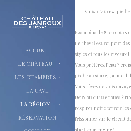
Vous n’aurez que l’e
SPORTS 
Pas moins de 8 parcours de
L'embarras 
Le cheval est roi pour des
ACCUEIL
styles et tous les niveaux !
LE CHÂTEAU
Vous préférez l’eau ? croi
pêche au silure, ça mord d
LES CHAMBRES
Vous rêvez de vous envoyer
LA CAVE
Deux ou quatre roues ? Nou
LA RÉGION
respirer notre terroir les
RÉSERVATION
frissonner sur le circuit 
start your engine !
CONTACT