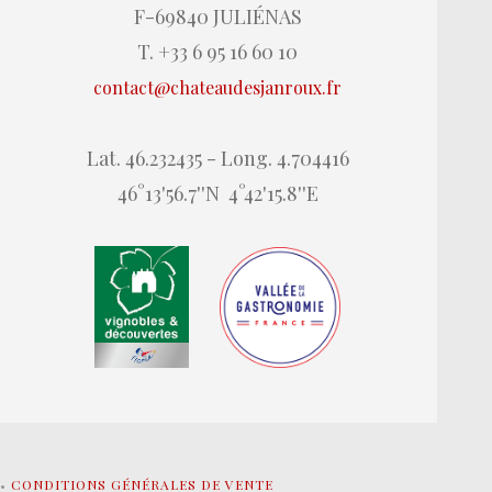
F-69840 JULIÉNAS
T. +33 6 95 16 60 10
contact@chateaudesjanroux.fr
Lat. 46.232435 - Long. 4.704416
46°13'56.7''N 4°42'15.8''E
•
CONDITIONS GÉNÉRALES DE VENTE