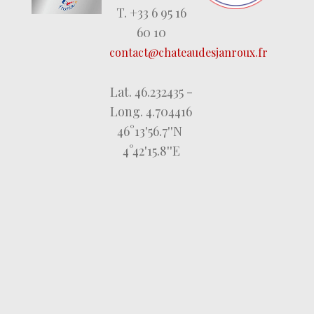
T. +33 6 95 16
60 10
contact@chateaudesjanroux.fr
Lat. 46.232435 -
Long. 4.704416
46°13'56.7''N
4°42'15.8''E