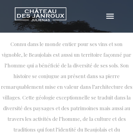
BALADES & CULTURE
La diversité d'une région
Connu dans le monde entier pour ses vins et son
vignoble, le Beaujolais est aussi un territoire façonné par
l’homme qui a bénéficié de la diversité de ses sols. Son
histoire se conjugue au présent dans sa pierre
remarquablement mise en valeur dans l’architecture des
villages. Cette géologie exceptionnelle se traduit dans la
diversité des paysages et des patrimoines mais aussi au
travers les activités de l’homme, de la culture et des
traditions qui font l’identité du Beaujolais et du