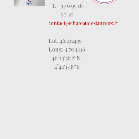
T. +33 6 95 16
60 10
contact@chateaudesjanroux.fr
Lat. 46.232435 -
Long. 4.704416
46°13'56.7''N
4°42'15.8''E