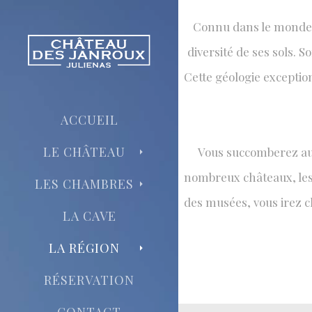
Connu dans le monde en
diversité de ses sols. 
BALADE
Cette géologie exception
La diversité
ACCUEIL
LE CHÂTEAU
Vous succomberez au 
nombreux châteaux, les 
LES CHAMBRES
des musées, vous irez 
LA CAVE
LA RÉGION
RÉSERVATION
CONTACT