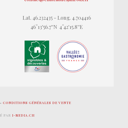
Lat. 46.232435 - Long. 4.704416
46°13'56.7''N 4°42'15.8''E
•
CONDITIONS GÉNÉRALES DE VENTE
SÉ PAR
I-MEDIA.CH