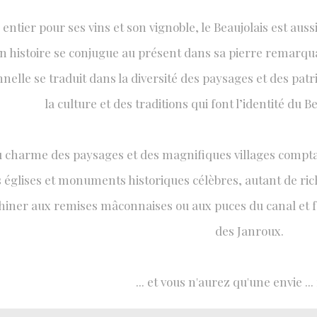
tier pour ses vins et son vignoble, le Beaujolais est aussi
Son histoire se conjugue au présent dans sa pierre remarqu
S & CULTURE
nelle se traduit dans la diversité des paysages et des patr
 d'une région
la culture et des traditions qui font l’identité du 
charme des paysages et des magnifiques villages comptan
églises et monuments historiques célèbres, autant de riche
chiner aux remises mâconnaises ou aux puces du canal et 
des Janroux.
... et vous n'aurez qu'une envie ...