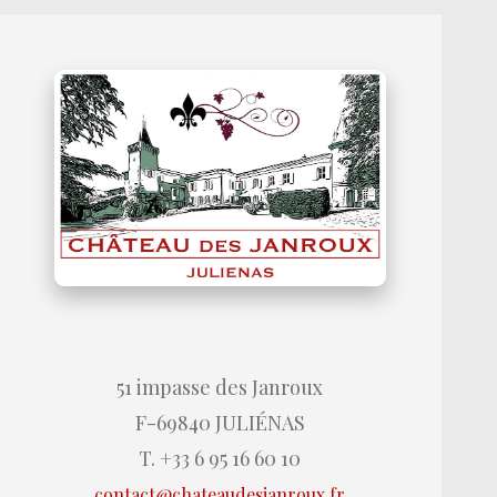
51 impasse des Janroux
F-69840 JULIÉNAS
T. +33 6 95 16 60 10
contact@chateaudesjanroux.fr