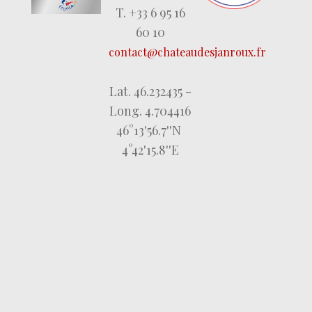
T. +33 6 95 16
60 10
contact@chateaudesjanroux.fr
Lat. 46.232435 -
Long. 4.704416
46°13'56.7''N
4°42'15.8''E