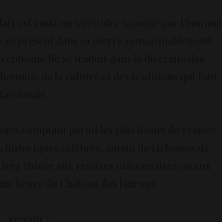
lais est aussi un territoire façonné par l’homme
ugue au présent dans sa pierre remarquablement
xceptionnelle se traduit dans la diversité des
’homme, de la culture et des traditions qui font
 Mâconnais.
ages comptant parmi les plus beaux de France,
historiques célèbres, autant de richesses de
us irez chiner aux remises mâconnaises ou aux
'une heure du Château des Janroux.
.. revenir !