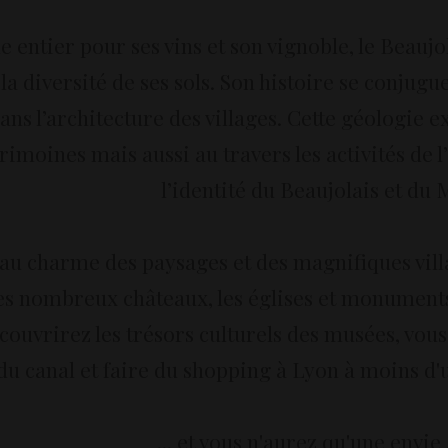
entier pour ses vins et son vignoble, le Beaujo
 la diversité de ses sols. Son histoire se conj
ns l’architecture des villages. Cette géologie e
rimoines mais aussi au travers les activités de l
l’identité du Beaujolais et du
u charme des paysages et des magnifiques vill
s nombreux châteaux, les églises et monuments 
découvrirez les trésors culturels des musées, vo
du canal et faire du shopping à Lyon à moins d
... et vous n'aurez qu'une envie .