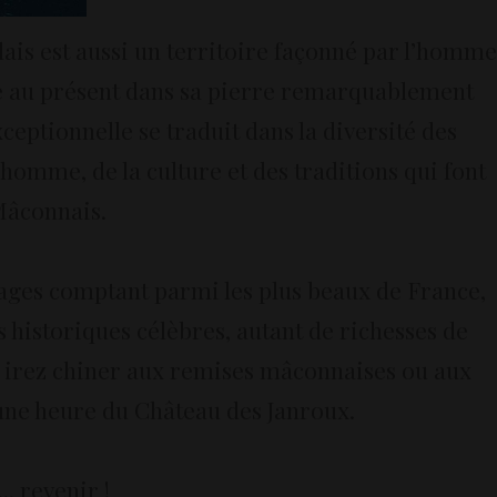
lais est aussi un territoire façonné par l’homme
ugue au présent dans sa pierre remarquablement
xceptionnelle se traduit dans la diversité des
’homme, de la culture et des traditions qui font
 Mâconnais.
ages comptant parmi les plus beaux de France,
historiques célèbres, autant de richesses de
us irez chiner aux remises mâconnaises ou aux
'une heure du Château des Janroux.
.. revenir !