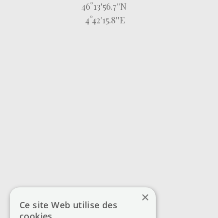
46°13'56.7''N
4°42'15.8''E
×
Ce site Web utilise des
cookies