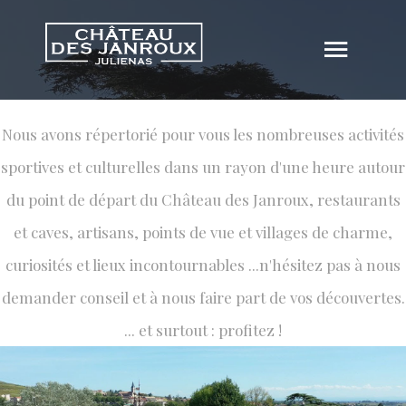
LA RÉGION
Nous avons répertorié pour vous les nombreuses activités
Bienvenue dans le Beaujolais
sportives et culturelles dans un rayon d'une heure autour
du point de départ du Château des Janroux, restaurants
et caves, artisans, points de vue et villages de charme,
curiosités et lieux incontournables ...n'hésitez pas à nous
demander conseil et à nous faire part de vos découvertes.
... et surtout : profitez !