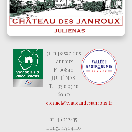
51 impasse des
Janroux
F-69840
JULIÉNAS
T. +33 6 95 16
60 10
contact@chateaudesjanroux.fr
Lat. 46.232435 -
Long. 4.704416