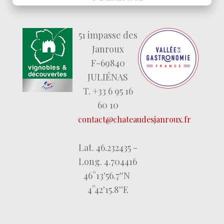
51 impasse des
Janroux
F-69840
JULIÉNAS
T. +33 6 95 16
60 10
contact@chateaudesjanroux.fr
Lat. 46.232435 -
Long. 4.704416
46°13'56.7''N
4°42'15.8''E