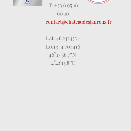
T. +33 6 95 16
60 10
contact@chateaudesjanroux.fr
Lat. 46.232435 -
Long. 4.704416
46°13'56.7''N
4°42'15.8''E