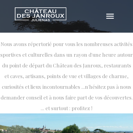
LA RÉGION
Nous avons répertorié pour vous les nombreuses activités
Bienvenue dans le Beaujolais
sportives et culturelles dans un rayon d'une heure autour
du point de départ du Château des Janroux, restaurants
et caves, artisans, points de vue et villages de charme,
curiosités et lieux incontournables ...n'hésitez pas à nous
demander conseil et à nous faire part de vos découvertes.
... et surtout : profitez !