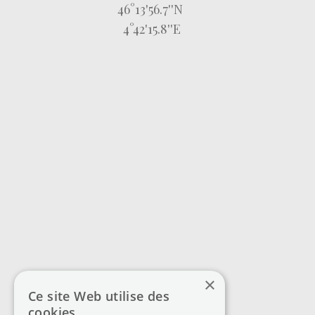
46°13'56.7''N
4°42'15.8''E
×
Ce site Web utilise des
cookies