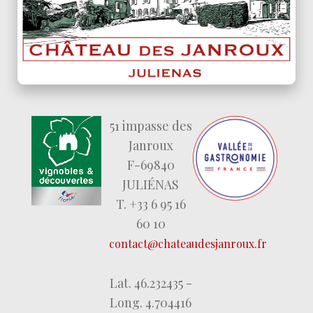
51 impasse des
Janroux
F-69840
JULIÉNAS
T. +33 6 95 16
60 10
contact@chateaudesjanroux.fr
Lat. 46.232435 -
Long. 4.704416